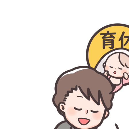
終
更
新
日
時
: