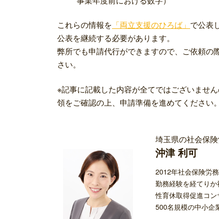
事業年度前における数字）
これらの情報を
「両立支援のひろば」
で公表
公表を継続する必要があります。
弊所でも申請代行ができますので、ご依頼の
さい。
※記事に記載した内容が全てではございませ
領をご確認の上、申請準備を進めてください
埼玉県の社会保険
沖津 利可
2012年社会保険
勤務経験を経てりか
性育休取得促進コン
500名規模の中小