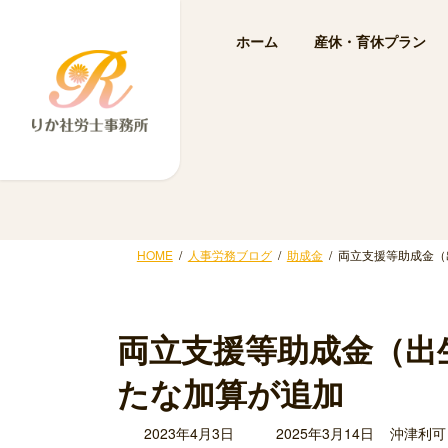
コ
ナ
ン
ビ
ホーム
産休・育休プラン
テ
ゲ
ン
ー
ツ
シ
へ
ョ
ス
ン
キ
に
ッ
移
プ
動
HOME
人事労務ブログ
助成金
両立支援等助成金（
両立支援等助成金（出
たな加算が追加
最
2023年4月3日
2025年3月14日
沖津利可