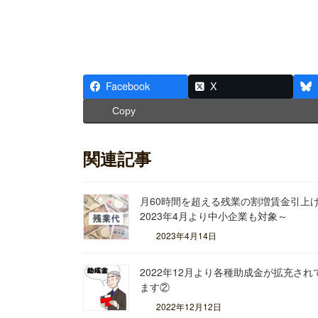
ア
ア
ア
イ
イ
イ
コ
コ
コ
ン
ン
ン
リ
リ
リ
ン
ン
ン
ク
ク
ク
Facebook
X
Copy
関連記事
月60時間を超える残業の割増賃金引上
2023年4月より中小企業も対象～
2023年4月14日
2022年12月より各種助成金が拡充され
ます②
2022年12月12日