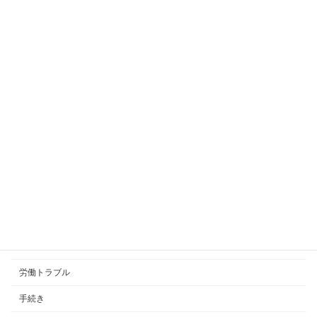
2025年4月21日
2023年の最低賃金改定
2023年9月25日
その手当、社会保険の報酬？賞与？
2023年6月29日
カテゴリー
就業規則
労働トラブル
手続き