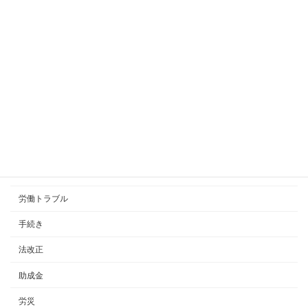
その手当、社会保険の報酬？賞与？
2023年6月29日
カテゴリー
就業規則
労働トラブル
手続き
法改正
助成金
労災