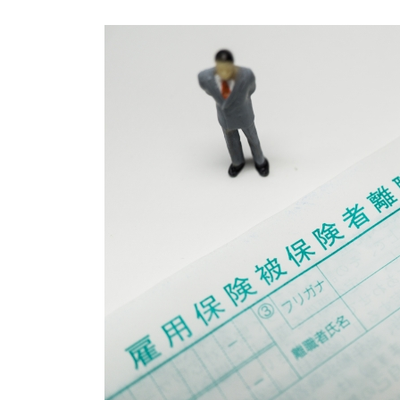
終
更
新
日
時
: