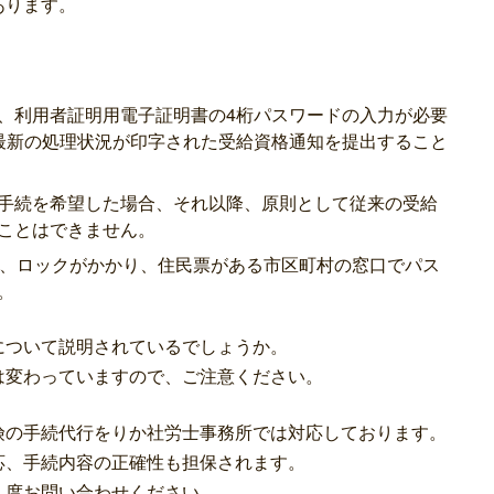
あります。
、
利用者証明用電子証明書の4桁パスワードの入力
が必要
最新の処理状況が印字された受給資格通知を提出すること
手続を希望した場合、それ以降、原則として
従来の受給
ことはできません。
と、ロックがかかり、住民票がある
市区町村の窓口でパス
。
について説明されているでしょうか。
は変わっていますので、ご注意ください。
険の手続代行をりか社労士事務所では対応しております。
応、手続内容の正確性も担保されます。
１度お問い合わせください。