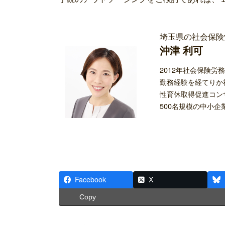
埼玉県の社会保険
沖津 利可
2012年社会保険
勤務経験を経てりか
性育休取得促進コン
500名規模の中小
ア
ア
ア
イ
イ
イ
コ
コ
コ
ン
ン
ン
リ
リ
リ
ン
ン
ン
ク
ク
ク
Facebook
X
Copy