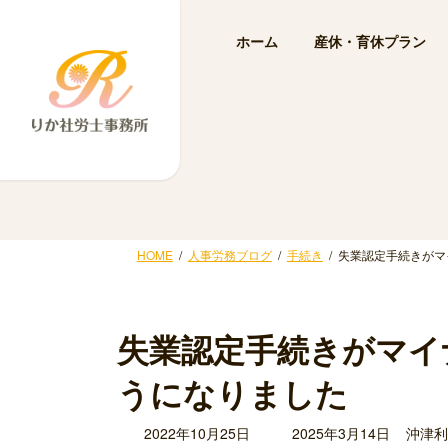
コ
ナ
ン
ビ
ホーム
産休・育休プラン
テ
ゲ
ン
ー
ツ
シ
へ
ョ
ス
ン
キ
に
ッ
移
プ
動
HOME
人事労務ブログ
手続き
失業認定手続きがマ
失業認定手続きがマイ
うになりました
最
2022年10月25日
2025年3月14日
沖津利