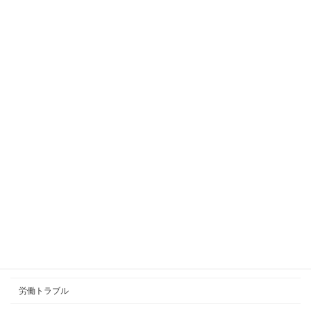
ました
2025年4月21日
2023年の最低賃金改定
2023年9月25日
その手当、社会保険の報酬？賞与？
2023年6月29日
カテゴリー
就業規則
労働トラブル